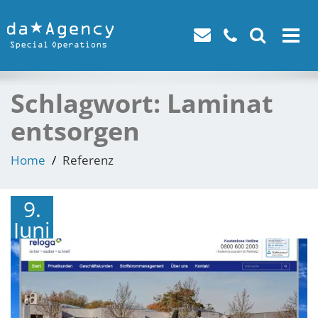
Toggle
navigat
Schlagwort:
Laminat
entsorgen
Home
Referenz
9.
Juni
2016