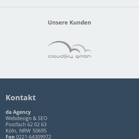
Unsere Kunden
Kontakt
da Agency
Webdesign & SEO
Postfach 62 02 63
Köln
,
NRW
50695
Fon
0221-64309972