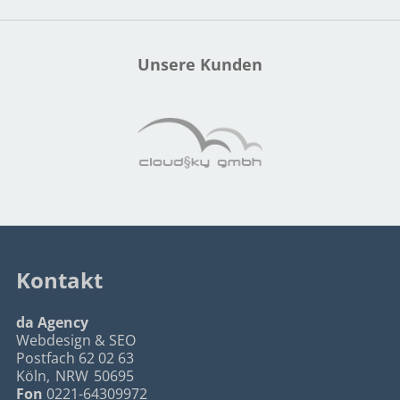
Unsere Kunden
Kontakt
da Agency
Webdesign & SEO
Postfach 62 02 63
Köln
,
NRW
50695
Fon
0221-64309972