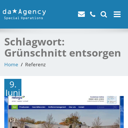
Toggle
navigat
Schlagwort:
Grünschnitt entsorgen
Home
Referenz
9.
Juni
2016