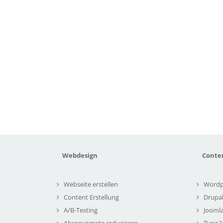
Webdesign
Conte
Webseite erstellen
Wordp
Content Erstellung
Drupa
A/B-Testing
Joomla
Absprungrate reduzieren
Typo3