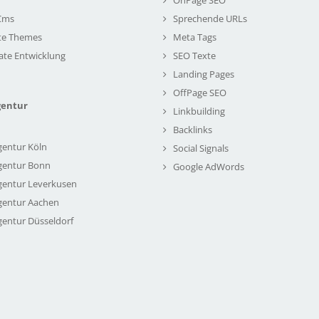
Cms
Sprechende URLs
te Themes
Meta Tags
ate Entwicklung
SEO Texte
Landing Pages
OffPage SEO
gentur
Linkbuilding
Backlinks
gentur Köln
Social Signals
gentur Bonn
Google AdWords
gentur Leverkusen
gentur Aachen
gentur Düsseldorf