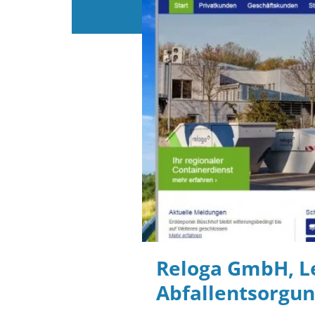
Reloga GmbH, L
Abfallentsorgun