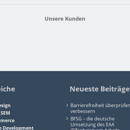
Unsere Kunden
eiche
Neueste Beiträge
sign
Barrierefreiheit überprüfe
verbessern
&
SEM
BFSG – die deutsche
mmerce
Umsetzung des EAA
e Development