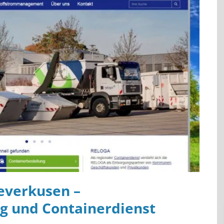
everkusen –
g und Containerdienst