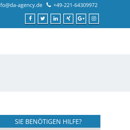
nfo@da-agency.de
+49-221-64309972
SIE BENÖTIGEN HILFE?