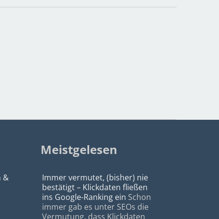
Meistgelesen
n &
Immer vermutet, (bisher) nie
bestätigt – Klickdaten fließen
ins Google-Ranking ein
Schon
immer gab es unter SEOs die
Vermutung, dass Klickdaten