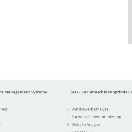
nt Management Systeme
SEO – Suchmaschinenoptimier
ress
Wettbewerbsanalyse
l
Suchmaschinenoptimierung
!
Website Analyse
OnPage SEO