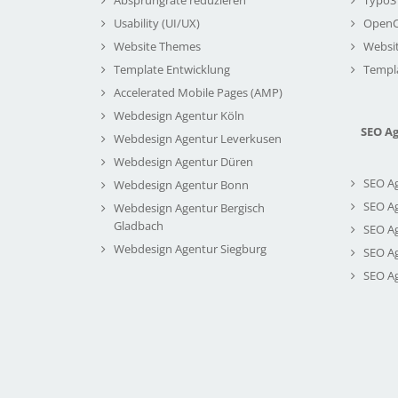
Usability (UI/UX)
Open
Website Themes
Websi
Template Entwicklung
Templ
Accelerated Mobile Pages (AMP)
Webdesign Agentur Köln
SEO A
Webdesign Agentur Leverkusen
Webdesign Agentur Düren
SEO A
Webdesign Agentur Bonn
SEO A
Webdesign Agentur Bergisch
Gladbach
SEO A
Webdesign Agentur Siegburg
SEO A
SEO A