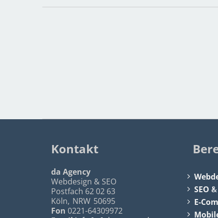
Kontakt
Ber
da Agency
Webde
Webdesign & SEO
SEO
Postfach 62 02 63
Köln
,
NRW
50695
E-Co
Fon
0221-64309972
Mobil