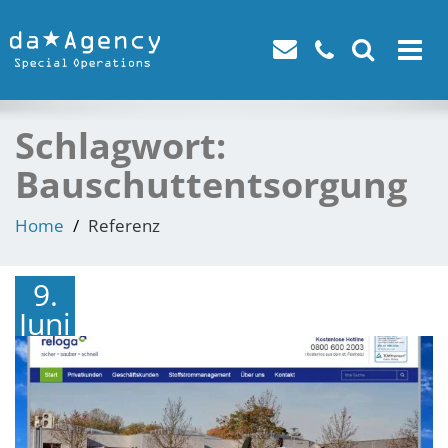
Toggle
navigat
Schlagwort:
Bauschuttentsorgung
Home
Referenz
9.
Juni
2016