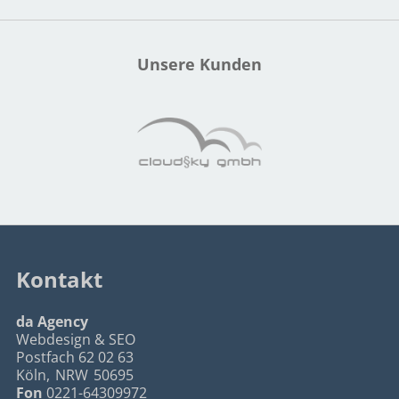
Unsere Kunden
Kontakt
da Agency
Webdesign & SEO
Postfach 62 02 63
Köln
,
NRW
50695
Fon
0221-64309972