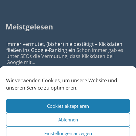
Meistgelesen
Immer vermutet, (bisher) nie bestätigt – Klickdaten
fließen ins Google-Ranking ein
Schon immer gab es
unter SEOs die Vermutung, dass Klickdaten bei
Google mit...
Wir verwenden Cookies, um unsere Website und
unseren Service zu optimieren.
Cookies akzeptieren
© 2026
da Agency - Webagentur für Webdesign & SEO, Köln
Ablehnen
•
Webdesign Köln
|
SEO Köln
|
Sitemap
|
Impressum
|
Datenschutz
Einstellungen anzeigen