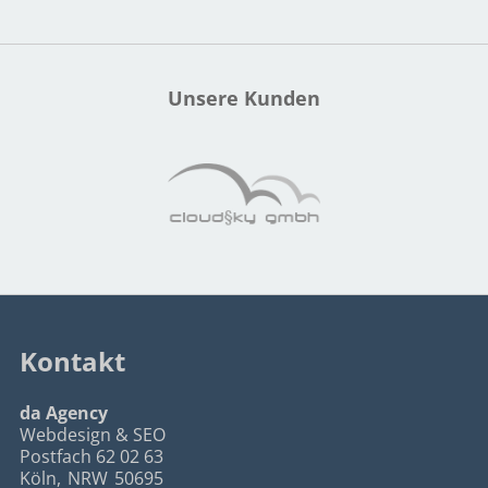
Unsere Kunden
Kontakt
da Agency
Webdesign & SEO
Postfach 62 02 63
Köln
,
NRW
50695