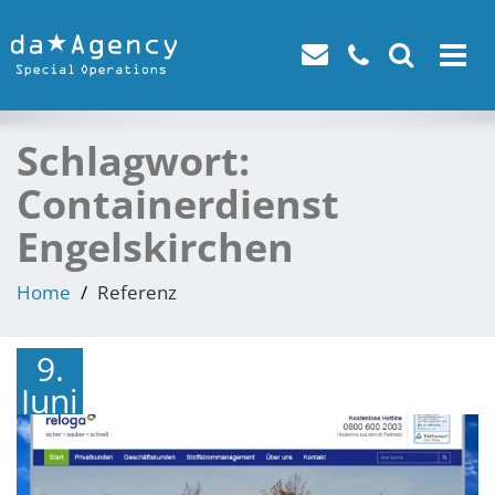
Toggle
navigat
Schlagwort:
Containerdienst
Engelskirchen
Home
Referenz
9.
Juni
2016