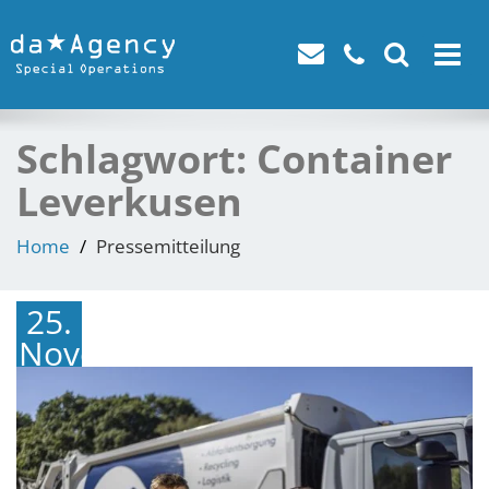
Toggle
navigat
Schlagwort:
Container
Leverkusen
Home
Pressemitteilung
25.
November
2024