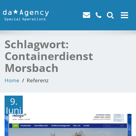
Toggle
navigat
Schlagwort:
Containerdienst
Morsbach
Home
Referenz
9.
Juni
2016