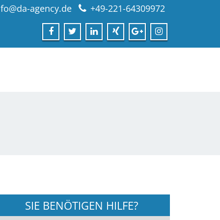
nfo@da-agency.de
+49-221-64309972
SIE BENÖTIGEN HILFE?