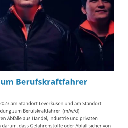
zum Berufskraftfahrer
.2023 am Standort Leverkusen und am Standort
bildung zum Berufskraftfahrer (m/w/d)
ren Abfälle aus Handel, Industrie und privaten
 darum, dass Gefahrenstoffe oder Abfall sicher von