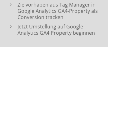
Zielvorhaben aus Tag Manager in
Google Analytics GA4-Property als
Conversion tracken
Jetzt Umstellung auf Google
Analytics GA4 Property beginnen