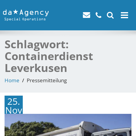
Toggle
navigat
Schlagwort:
Containerdienst
Leverkusen
Home
Pressemitteilung
25.
November
2024