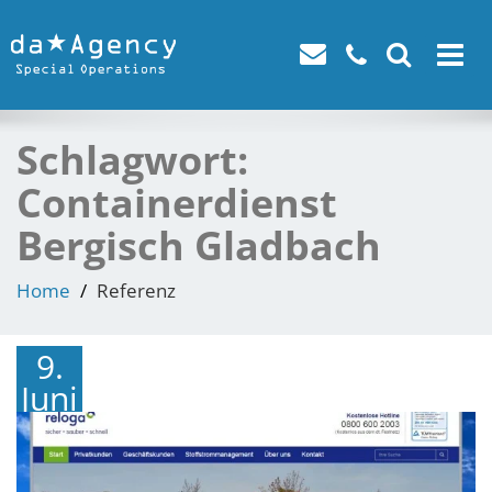
Toggle
navigat
Schlagwort:
Containerdienst
Bergisch Gladbach
Home
Referenz
9.
Juni
2016