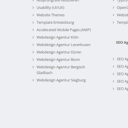
Usability (UI/UX)
Open
Website Themes
Websi
Template Entwicklung
Templ
Accelerated Mobile Pages (AMP)
Webdesign Agentur Köln
SEO A
Webdesign Agentur Leverkusen
Webdesign Agentur Düren
SEO A
Webdesign Agentur Bonn
SEO A
Webdesign Agentur Bergisch
Gladbach
SEO A
Webdesign Agentur Siegburg
SEO A
SEO A