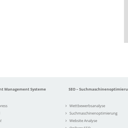
nt Management Systeme
SEO – Suchmaschinenoptimier
ress
Wettbewerbsanalyse
l
Suchmaschinenoptimierung
!
Website Analyse
OnPage SEO