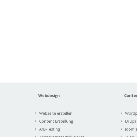
Webdesign
Conte
Webseite erstellen
Wordp
Content Erstellung
Drupa
A/B-Testing
Joomla
Absprungrate reduzieren
Typo3