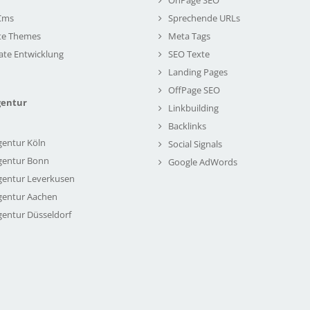
Cms
Sprechende URLs
te Themes
Meta Tags
ate Entwicklung
SEO Texte
Landing Pages
OffPage SEO
gentur
Linkbuilding
Backlinks
gentur Köln
Social Signals
gentur Bonn
Google AdWords
gentur Leverkusen
gentur Aachen
gentur Düsseldorf