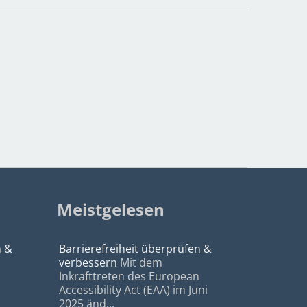
Meistgelesen
n &
Barrierefreiheit überprüfen &
verbessern
Mit dem
Inkrafttreten des European
Accessibility Act (EAA) im Juni
2025 änd...