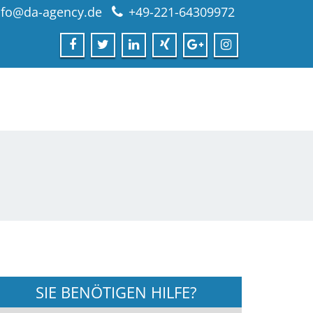
nfo@da-agency.de
+49-221-64309972
SIE BENÖTIGEN HILFE?