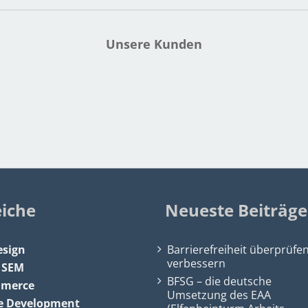
Unsere Kunden
eiche
Neueste Beiträge
sign
Barrierefreiheit überprüfe
verbessern
&
SEM
BFSG – die deutsche
mmerce
Umsetzung des EAA
e Development