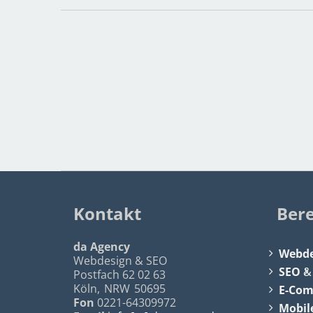
Kontakt
Ber
da Agency
Webde
Webdesign & SEO
SEO
Postfach 62 02 63
Köln
,
NRW
50695
E-Co
Fon
0221-64309972
Mobil