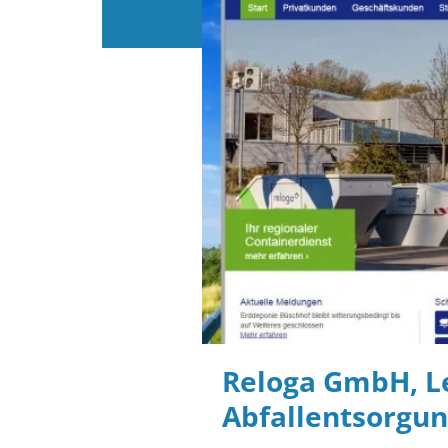
Reloga GmbH, L
Abfallentsorgun