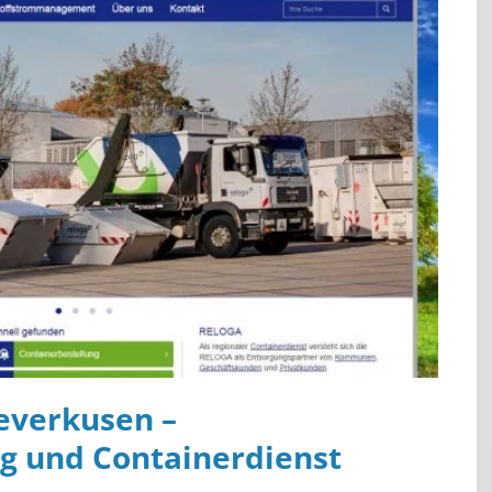
everkusen –
g und Containerdienst