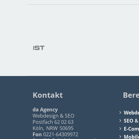
Kontakt
Ber
da Agency
Webde
Webdesign & SEO
SEO
Postfach 62 02 63
Köln
,
NRW
50695
E-Co
Fon
0221-64309972
Mobil