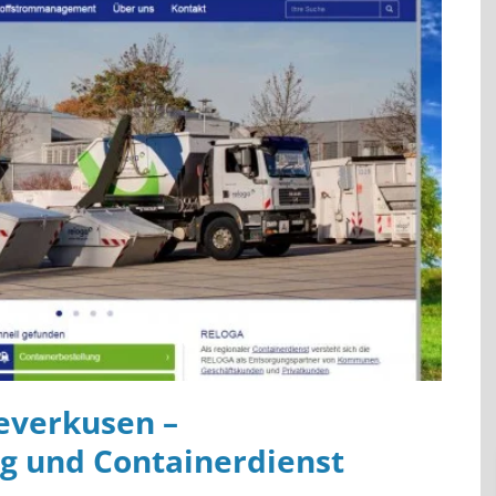
everkusen –
g und Containerdienst