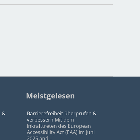
Meistgelesen
n &
Barrierefreiheit überprüfen &
verbessern
Mit dem
Inkrafttreten des European
Accessibility Act (EAA) im Juni
2025 änd...