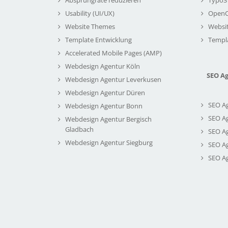
Usability (UI/UX)
Open
Website Themes
Websi
Template Entwicklung
Templ
Accelerated Mobile Pages (AMP)
Webdesign Agentur Köln
SEO A
Webdesign Agentur Leverkusen
Webdesign Agentur Düren
SEO A
Webdesign Agentur Bonn
SEO A
Webdesign Agentur Bergisch
Gladbach
SEO A
Webdesign Agentur Siegburg
SEO A
SEO A