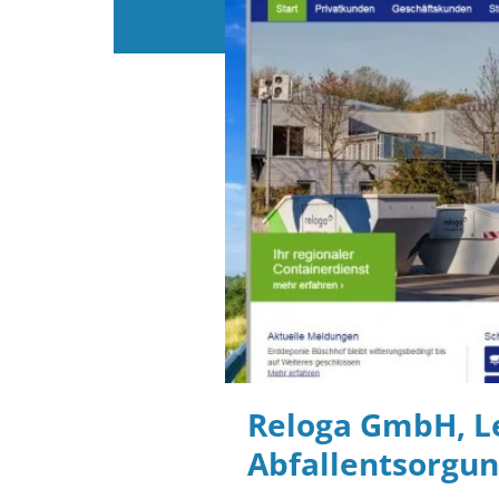
Reloga GmbH, L
Abfallentsorgun