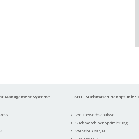
nt Management Systeme
SEO – Suchmaschinenoptimier
ress
Wettbewerbsanalyse
l
Suchmaschinenoptimierung
!
Website Analyse
OnPage SEO