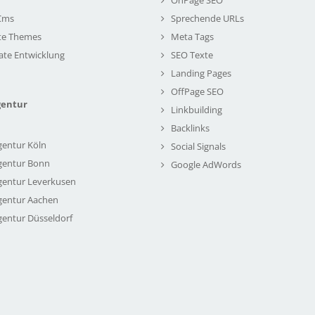
Cms
Sprechende URLs
te Themes
Meta Tags
ate Entwicklung
SEO Texte
Landing Pages
OffPage SEO
gentur
Linkbuilding
Backlinks
gentur Köln
Social Signals
gentur Bonn
Google AdWords
gentur Leverkusen
gentur Aachen
gentur Düsseldorf