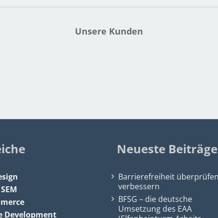
Unsere Kunden
eiche
Neueste Beiträge
sign
Barrierefreiheit überprüfe
verbessern
&
SEM
BFSG – die deutsche
mmerce
Umsetzung des EAA
e Development