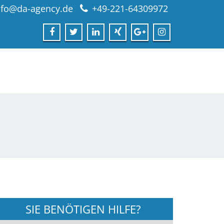
nfo@da-agency.de
+49-221-64309972
SIE BENÖTIGEN HILFE?