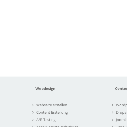
Webdesign
Conte
Webseite erstellen
Wordp
Content Erstellung
Drupa
A/B-Testing
Joomla
Absprungrate reduzieren
Typo3