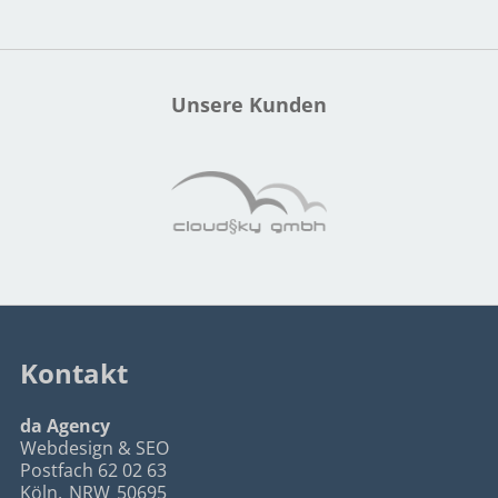
Unsere Kunden
Kontakt
da Agency
Webdesign & SEO
Postfach 62 02 63
Köln
,
NRW
50695