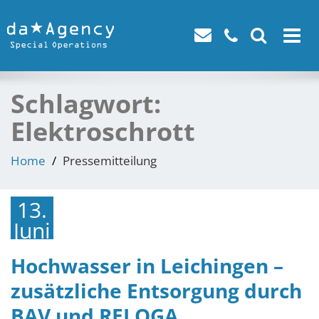
Toggle
navigat
Schlagwort:
Elektroschrott
Home
Pressemitteilung
13.
Juni
2018
Hochwasser in Leichingen –
zusätzliche Entsorgung durch
BAV und RELOGA