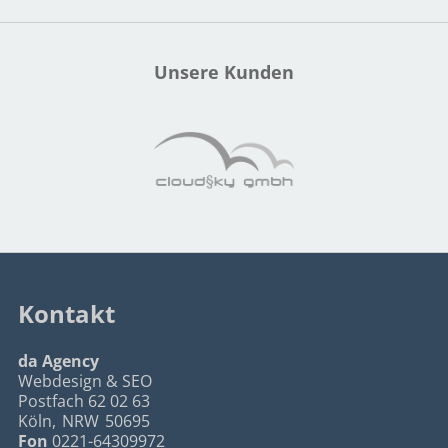
Unsere Kunden
Kontakt
da Agency
Webdesign & SEO
Postfach 62 02 63
Köln
,
NRW
50695
Fon
0221-64309972