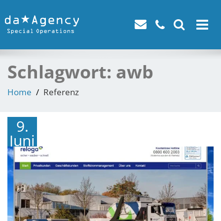
Toggle
navigat
Schlagwort:
awb
Home
Referenz
9.
Juni
2016