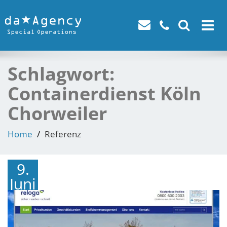
Toggle
navigat
Schlagwort:
Containerdienst Köln
Chorweiler
Home
Referenz
9.
Juni
2016