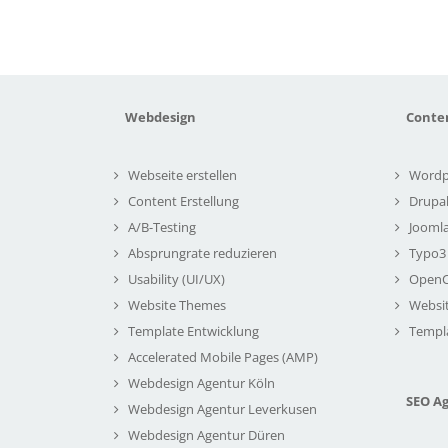
Webdesign
Conte
Webseite erstellen
Wordp
Content Erstellung
Drupa
A/B-Testing
Joomla
Absprungrate reduzieren
Typo3
Usability (UI/UX)
Open
Website Themes
Websi
Template Entwicklung
Templ
Accelerated Mobile Pages (AMP)
Webdesign Agentur Köln
SEO A
Webdesign Agentur Leverkusen
Webdesign Agentur Düren