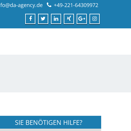
nfo@da-agency.de
+49-221-64309972
SIE BENÖTIGEN HILFE?