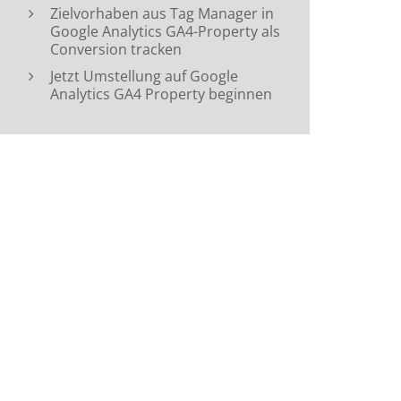
Zielvorhaben aus Tag Manager in
Google Analytics GA4-Property als
Conversion tracken
Jetzt Umstellung auf Google
Analytics GA4 Property beginnen