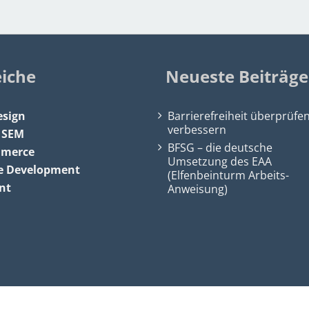
eiche
Neueste Beiträge
sign
Barrierefreiheit überprüfe
verbessern
&
SEM
BFSG – die deutsche
mmerce
Umsetzung des EAA
e Development
(Elfenbeinturm Arbeits-
nt
Anweisung)