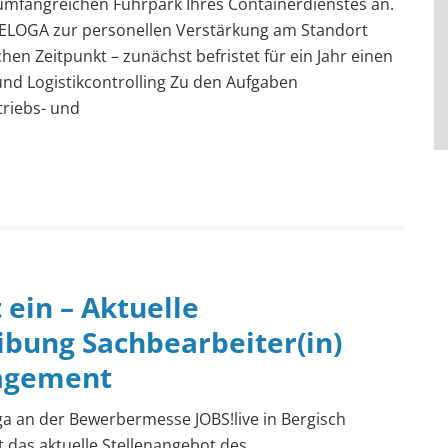
 umfangreichen Fuhrpark Ihres Containerdienstes an.
RELOGA zur personellen Verstärkung am Standort
n Zeitpunkt – zunächst befristet für ein Jahr einen
und Logistikcontrolling Zu den Aufgaben
triebs- und
 ein – Aktuelle
ibung Sachbearbeiter(in)
agement
ga an der Bewerbermesse JOBS!live in Bergisch
 das aktuelle Stellenangebot des