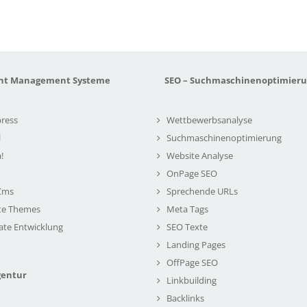
nt Management Systeme
SEO – Suchmaschinenoptimier
ress
Wettbewerbsanalyse
l
Suchmaschinenoptimierung
!
Website Analyse
OnPage SEO
Cms
Sprechende URLs
te Themes
Meta Tags
ate Entwicklung
SEO Texte
Landing Pages
OffPage SEO
gentur
Linkbuilding
Backlinks