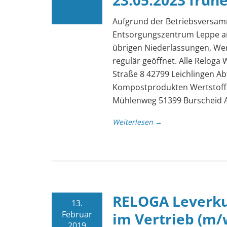
23.05.2023 früh
Aufgrund der Betriebsversamm
Entsorgungszentrum Leppe am
übrigen Niederlassungen, We
regulär geöffnet. Alle Reloga
Straße 8 42799 Leichlingen A
Kompostprodukten Wertstoffh
Mühlenweg 51399 Burscheid A
Weiterlesen →
RELOGA Leverku
13.
Februar
im Vertrieb (m/
2019