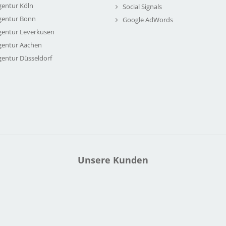
gentur Köln
Social Signals
gentur Bonn
Google AdWords
gentur Leverkusen
gentur Aachen
gentur Düsseldorf
Unsere Kunden