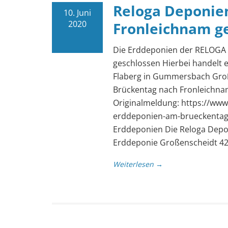
Reloga Deponie
10. Juni
2020
Fronleichnam g
Die Erddeponien der RELOGA 
geschlossen Hierbei handelt 
Flaberg in Gummersbach Groß
Brückentag nach Fronleichnam,
Originalmeldung: https://www
erddeponien-am-brueckentag-
Erddeponien Die Reloga Depo
Erddeponie Großenscheidt 4
Weiterlesen →