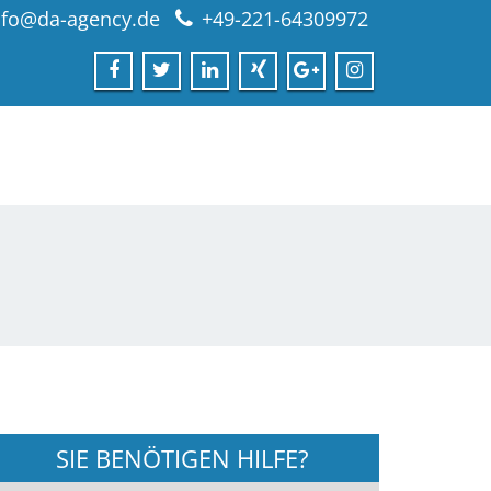
nfo@da-agency.de
+49-221-64309972
SIE BENÖTIGEN HILFE?