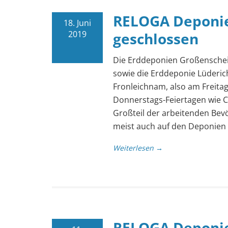
RELOGA Deponie
18. Juni
2019
geschlossen
Die Erddeponien Großensche
sowie die Erddeponie Lüderic
Fronleichnam, also am Freita
Donnerstags-Feiertagen wie C
Großteil der arbeitenden Bevö
meist auch auf den Deponien n
Weiterlesen →
RELOGA Deponie