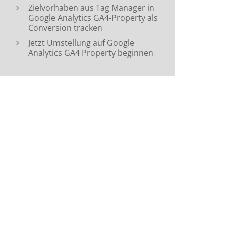
Zielvorhaben aus Tag Manager in
Google Analytics GA4-Property als
Conversion tracken
Jetzt Umstellung auf Google
Analytics GA4 Property beginnen