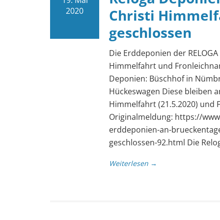
19. Mai
2020
Christi Himmel
geschlossen
Die Erddeponien der RELOGA 
Himmelfahrt und Fronleichnam
Deponien: Büschhof in Nümbr
Hückeswagen Diese bleiben an
Himmelfahrt (21.5.2020) und F
Originalmeldung: https://www
erddeponien-an-brueckentage
geschlossen-92.html Die Rel
Weiterlesen →