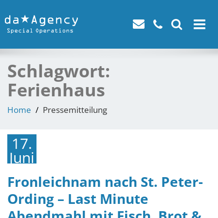
Toggle
navigat
Schlagwort:
Ferienhaus
Home
Pressemitteilung
17.
Juni
2019
Fronleichnam nach St. Peter-
Ording – Last Minute
Abendmahl mit Fisch, Brot &