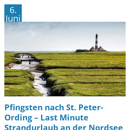
6.
Juni
2019
Pfingsten nach St. Peter-
Ording – Last Minute
Strandurlaub an der Nordsee