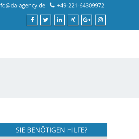
nfo@da-agency.de
+49-221-64309972
SIE BENÖTIGEN HILFE?