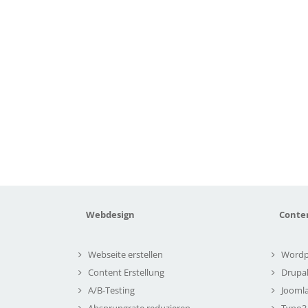
Webdesign
Conte
Webseite erstellen
Wordp
Content Erstellung
Drupa
A/B-Testing
Joomla
Absprungrate reduzieren
Typo3