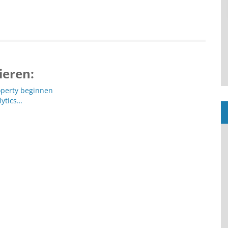
ieren:
operty beginnen
lytics…