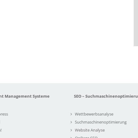
nt Management Systeme
SEO – Suchmaschinenoptimier
ress
Wettbewerbsanalyse
l
Suchmaschinenoptimierung
!
Website Analyse
OnPage SEO