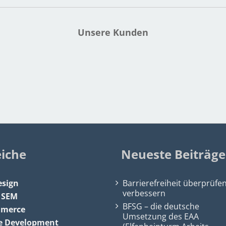
Unsere Kunden
eiche
Neueste Beiträge
sign
Barrierefreiheit überprüfe
verbessern
&
SEM
BFSG – die deutsche
mmerce
Umsetzung des EAA
e Development