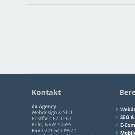
Kontakt
Ber
da Agency
Webde
Webdesign & SEO
SEO
Postfach 62 02 63
Köln
,
NRW
50695
E-Co
Fon
0221-64309972
Mobil