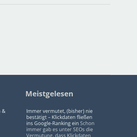
Meistgelesen
n &
Immer vermutet, (bisher) nie
bestätigt – Klickdaten fließen
ins Google-Ranking ein
Schon
immer gab es unter SEOs die
Vermutung, dass Klickdaten