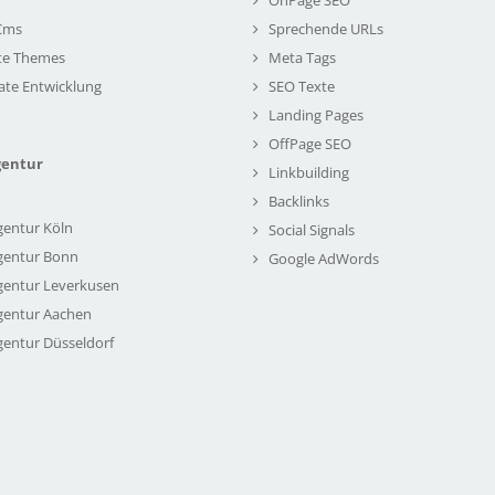
Cms
Sprechende URLs
te Themes
Meta Tags
ate Entwicklung
SEO Texte
Landing Pages
OffPage SEO
gentur
Linkbuilding
Backlinks
gentur Köln
Social Signals
gentur Bonn
Google AdWords
gentur Leverkusen
gentur Aachen
gentur Düsseldorf