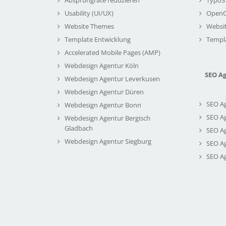
Usability (UI/UX)
Open
Website Themes
Websi
Template Entwicklung
Templ
Accelerated Mobile Pages (AMP)
Webdesign Agentur Köln
SEO A
Webdesign Agentur Leverkusen
Webdesign Agentur Düren
SEO A
Webdesign Agentur Bonn
SEO A
Webdesign Agentur Bergisch
Gladbach
SEO A
Webdesign Agentur Siegburg
SEO A
SEO A