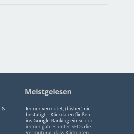
Meistgelesen
n &
Immer vermutet, (bisher) nie
bestätigt – Klickdaten fließen
ins Google-Ranking ein
Schon
immer gab es unter SEOs die
Vermutung, dass Klickdaten