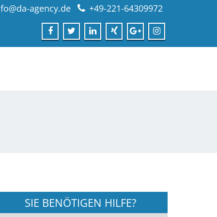
nfo@da-agency.de
+49-221-64309972
SIE BENÖTIGEN HILFE?