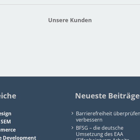
Unsere Kunden
eiche
Neueste Beiträge
sign
Barrierefreiheit überprüfe
verbessern
&
SEM
BFSG – die deutsche
mmerce
Umsetzung des EAA
e Development