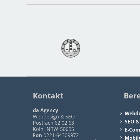
Kontakt
Ber
da Agency
Webde
Webdesign & SEO
SEO
Postfach 62 02 63
Köln
,
NRW
50695
E-Co
Fon
0221-64309972
Mobil