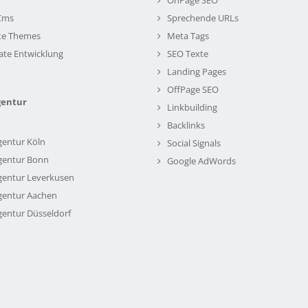
Cms
Sprechende URLs
te Themes
Meta Tags
ate Entwicklung
SEO Texte
Landing Pages
OffPage SEO
gentur
Linkbuilding
Backlinks
gentur Köln
Social Signals
gentur Bonn
Google AdWords
gentur Leverkusen
gentur Aachen
gentur Düsseldorf