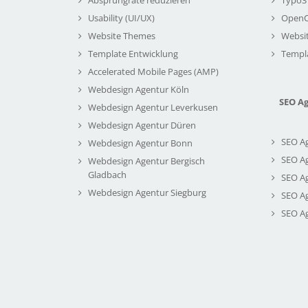
Usability (UI/UX)
Open
Website Themes
Websi
Template Entwicklung
Templ
Accelerated Mobile Pages (AMP)
Webdesign Agentur Köln
SEO A
Webdesign Agentur Leverkusen
Webdesign Agentur Düren
SEO A
Webdesign Agentur Bonn
SEO A
Webdesign Agentur Bergisch
Gladbach
SEO A
Webdesign Agentur Siegburg
SEO A
SEO A