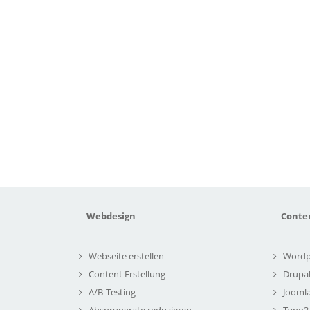
Webdesign
Conte
Webseite erstellen
Wordp
Content Erstellung
Drupa
A/B-Testing
Joomla
Absprungrate reduzieren
Typo3