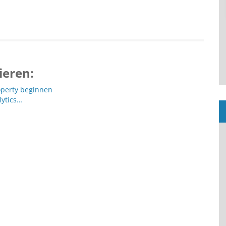
ieren:
operty beginnen
lytics…