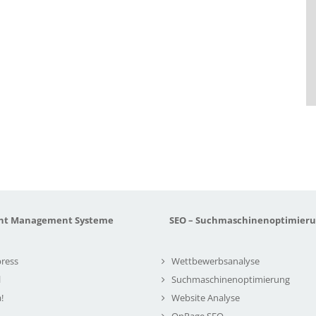
nt Management Systeme
SEO – Suchmaschinenoptimier
ress
Wettbewerbsanalyse
l
Suchmaschinenoptimierung
!
Website Analyse
OnPage SEO