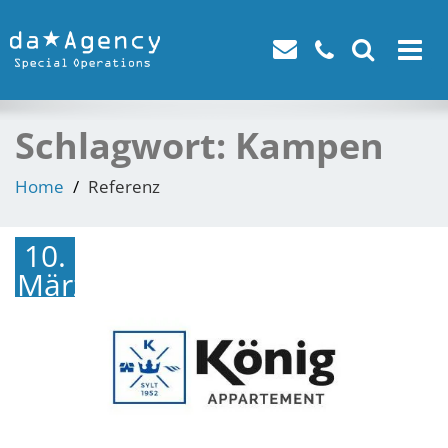
Toggle
navigat
Schlagwort:
Kampen
Home
Referenz
10.
März
2018