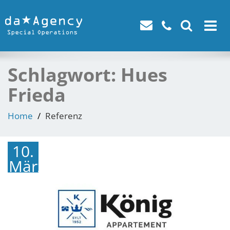
Toggle
navigat
Schlagwort:
Hues
Frieda
Home
Referenz
10.
März
2018