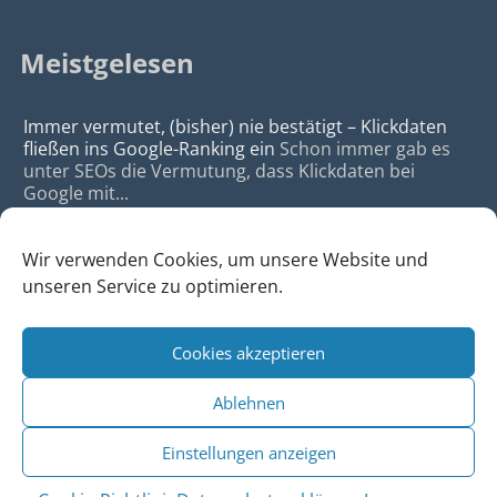
Meistgelesen
Immer vermutet, (bisher) nie bestätigt – Klickdaten
fließen ins Google-Ranking ein
Schon immer gab es
unter SEOs die Vermutung, dass Klickdaten bei
Google mit...
Wir verwenden Cookies, um unsere Website und
unseren Service zu optimieren.
Cookies akzeptieren
© 2026
da Agency - Webagentur für Webdesign & SEO, Köln
Ablehnen
•
Webdesign Köln
|
SEO Köln
|
Sitemap
|
Impressum
|
Datenschutz
Einstellungen anzeigen