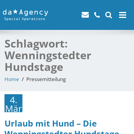
Toggle
navigat
Schlagwort:
Wenningstedter
Hundstage
Home
Pressemitteilung
4.
März
2018
Urlaub mit Hund – Die
Wenningstedter Hundstage