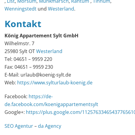
,
List
,
Morsum
,
Munkmarsch
,
Rantum
,
Tinnum
,
Wenningstedt
und
Westerland
.
Kontakt
König Appartement Sylt GmbH
Wilhelmstr. 7
25980 Sylt OT
Westerland
Tel: 04651 – 9959 220
Fax: 04651 – 9959 230
E-Mail: urlaub@koenig-sylt.de
Web:
https://www.sylturlaub-koenig.de
Facebook:
https://de-
de.facebook.com/koenigappartementsylt
Google+:
https://plus.google.com/1125763346543776561
SEO Agentur
–
da Agency