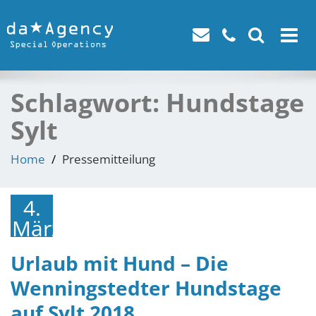
Toggle
navigat
Schlagwort:
Hundstage
Sylt
Home
Pressemitteilung
4.
März
2018
Urlaub mit Hund – Die
Wenningstedter Hundstage
auf Sylt 2018