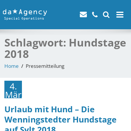
Toggle
navigat
Schlagwort:
Hundstage
2018
Home
Pressemitteilung
4.
März
2018
Urlaub mit Hund – Die
Wenningstedter Hundstage
auf Sylt 2018