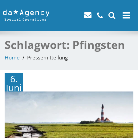
Toggle
navigat
Schlagwort:
Pfingsten
Home
Pressemitteilung
6.
Juni
2019