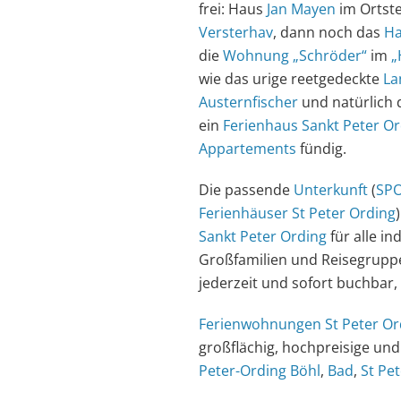
frei: Haus
Jan Mayen
im Ortste
Versterhav
, dann noch das
Ha
die
Wohnung „Schröder“
im
„
wie das urige reetgedeckte
La
Austernfischer
und natürlich
ein
Ferienhaus Sankt Peter O
Appartements
fündig.
Die passende
Unterkunft
(
SP
Ferienhäuser St Peter Ording
Sankt Peter Ording
für alle in
Großfamilien und Reisegruppe
jederzeit und sofort buchbar, 
Ferienwohnungen St Peter Or
großflächig, hochpreisige und
Peter-Ording Böhl
,
Bad
,
St Pe