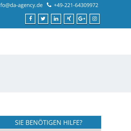
nfo@da-agency.de
+49-221-64309972
SIE BENÖTIGEN HILFE?