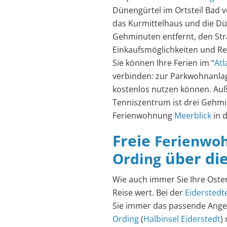
Dünengürtel im Ortsteil Bad 
das Kurmittelhaus und die D
Gehminuten entfernt, den Str
Einkaufsmöglichkeiten und Re
Sie können Ihre Ferien im “
Atl
verbinden: zur Parkwohnanlag
kostenlos nutzen können. Au
Tenniszentrum ist drei Gehmin
Ferienwohnung
Meerblick
in 
Freie
Ferienwoh
über di
Ording
Wie auch immer Sie Ihre Oster
Reise wert. Bei der
Eiderstedt
Sie immer das passende Angeb
Ording
(
Halbinsel Eiderstedt
)