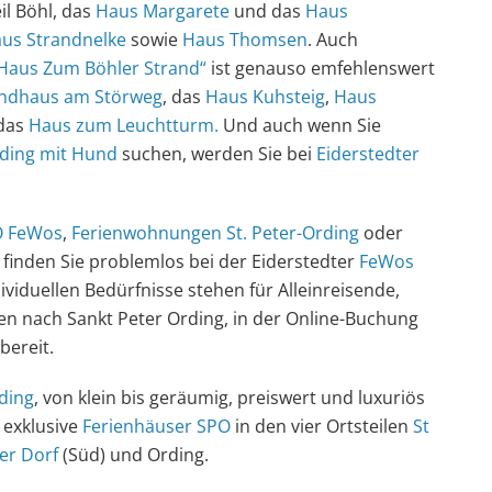
il Böhl, das
Haus Margarete
und das
Haus
us Strandnelke
sowie
Haus Thomsen
. Auch
Haus Zum Böhler Strand“
ist genauso emfehlenswert
ndhaus am Störweg
, das
Haus Kuhsteig
,
Haus
 das
Haus zum Leuchtturm.
Und auch wenn Sie
rding mit Hund
suchen, werden Sie bei
Eiderstedter
O FeWos
,
Ferienwohnungen St. Peter-Ording
oder
) finden Sie problemlos bei der Eiderstedter
FeWos
dividuellen Bedürfnisse stehen für Alleinreisende,
n nach Sankt Peter Ording, in der Online-Buchung
bereit.
ding
, von klein bis geräumig, preiswert und luxuriös
 exklusive
Ferienhäuser
SPO
in den vier Ortsteilen
St
ter Dorf
(Süd) und Ording.