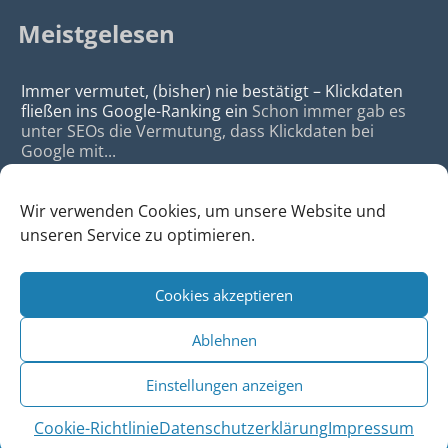
Meistgelesen
Immer vermutet, (bisher) nie bestätigt – Klickdaten
fließen ins Google-Ranking ein
Schon immer gab es
unter SEOs die Vermutung, dass Klickdaten bei
Google mit...
Wir verwenden Cookies, um unsere Website und
unseren Service zu optimieren.
Cookies akzeptieren
© 2026
da Agency - Webagentur für Webdesign & SEO, Köln
Ablehnen
•
Webdesign Köln
|
SEO Köln
|
Sitemap
|
Impressum
|
Datenschutz
Einstellungen anzeigen
Cookie-Richtlinie
Datenschutzerklärung
Impressum