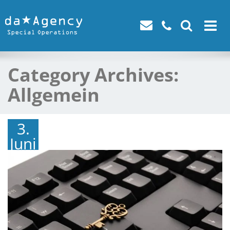
Toggle
navigat
Category Archives:
Allgemein
3.
Juni
2025