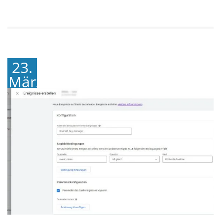
23.
März
2023