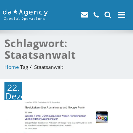
Toggle
navigat
Schlagwort:
Staatsanwalt
Home
Tag
Staatsanwalt
22.
Dezember
2022