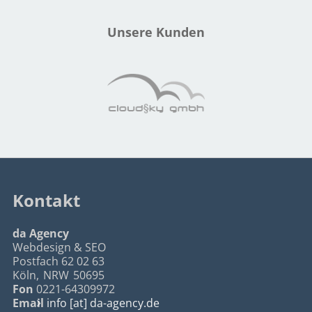
Unsere Kunden
Kontakt
da Agency
Webdesign & SEO
Postfach 62 02 63
Köln
,
NRW
50695
Fon
0221-64309972
Email
info [at] da-agency.de