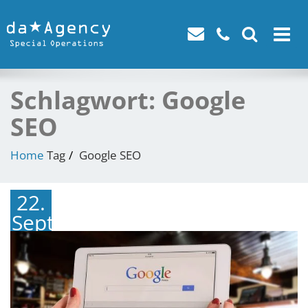
Toggle
navigat
Schlagwort:
Google
SEO
Home
Tag
Google SEO
22.
September
2023