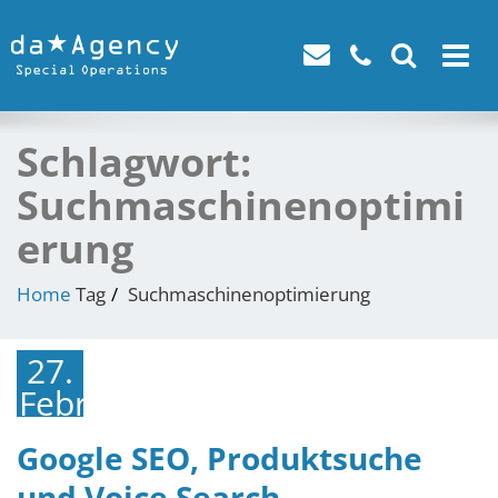
Toggle
navigat
Schlagwort:
Suchmaschinenoptimi
erung
Home
Tag
Suchmaschinenoptimierung
27.
Februar
2019
Google SEO, Produktsuche
und Voice Search