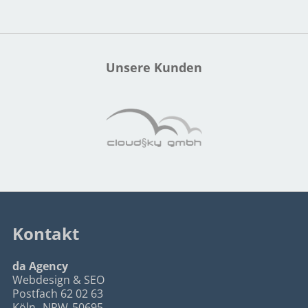
Unsere Kunden
Kontakt
da Agency
Webdesign & SEO
Postfach 62 02 63
Köln
,
NRW
50695