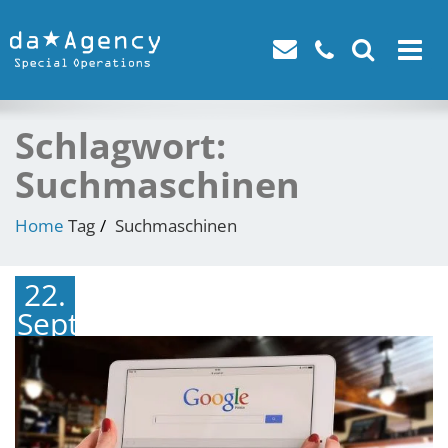
Toggle
navigat
Schlagwort:
Suchmaschinen
Home
Tag
Suchmaschinen
22.
September
2023