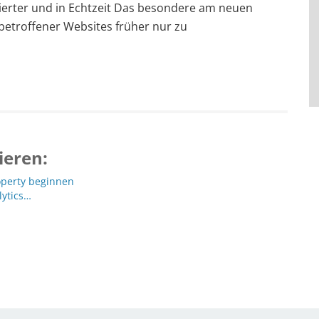
llierter und in Echtzeit Das besondere am neuen
e betroffener Websites früher nur zu
ieren:
operty beginnen
lytics…