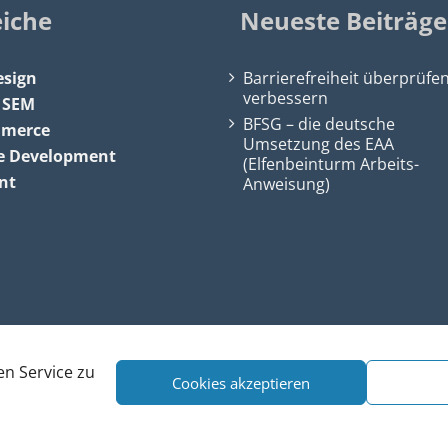
eiche
Neueste Beiträge
sign
Barrierefreiheit überprüfe
verbessern
&
SEM
BFSG – die deutsche
mmerce
Umsetzung des EAA
e Development
(Elfenbeinturm Arbeits-
nt
Anweisung)
n Service zu
Cookies akzeptieren
 SEO, Köln
•
Webdesign Köln
|
SEO Köln
|
Sitemap
|
Impressum