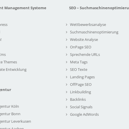
nt Management Systeme
SEO – Suchmaschinenoptimier
ress
Wettbewerbsanalyse
l
Suchmaschinenoptimierung
!
Website Analyse
OnPage SEO
Cms
Sprechende URLs
te Themes
Meta Tags
ate Entwicklung
SEO Texte
Landing Pages
OffPage SEO
gentur
Linkbuilding
Backlinks
gentur Köln
Social Signals
gentur Bonn
Google AdWords
gentur Leverkusen
gentur Aachen