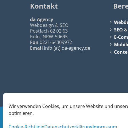
Kontakt
Ber
da Agency
Webde
Webdesign & SEO
SEO
Postfach 62 02 63
Köln
,
NRW
50695
E-Co
Fon
0221-64309972
Mobil
Email
info [at] da-agency.de
Conte
Wir verwenden Cookies, um unsere Website und unsere
optimieren.
© 2026
da Agency - Webagentur für Webdesign &
Cookie-Richtlinie
Datenschutzerklärung
Impressum