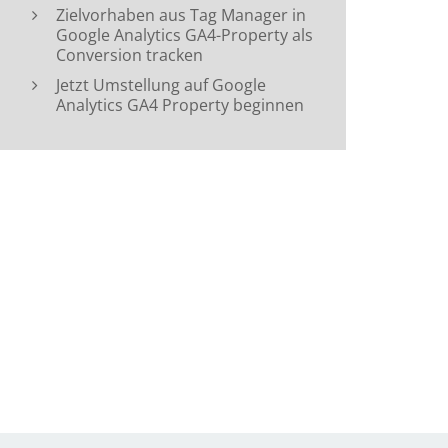
Zielvorhaben aus Tag Manager in
Google Analytics GA4-Property als
Conversion tracken
Jetzt Umstellung auf Google
Analytics GA4 Property beginnen