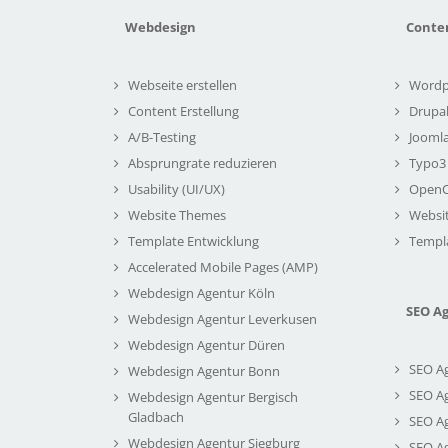
Webdesign
Conte
Webseite erstellen
Wordp
Content Erstellung
Drupa
A/B-Testing
Joomla
Absprungrate reduzieren
Typo3
Usability (UI/UX)
Open
Website Themes
Websi
Template Entwicklung
Templ
Accelerated Mobile Pages (AMP)
Webdesign Agentur Köln
SEO A
Webdesign Agentur Leverkusen
Webdesign Agentur Düren
SEO A
Webdesign Agentur Bonn
SEO A
Webdesign Agentur Bergisch
Gladbach
SEO A
Webdesign Agentur Siegburg
SEO A