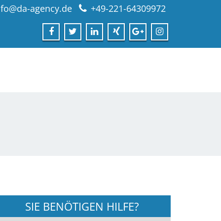
nfo@da-agency.de
+49-221-64309972
SIE BENÖTIGEN HILFE?