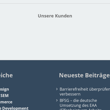
Unsere Kunden
eiche
Neueste Beiträge
sign
Barrierefreiheit überprüfe
verbessern
&
SEM
BFSG – die deutsche
mmerce
Umsetzung des EAA
e Development