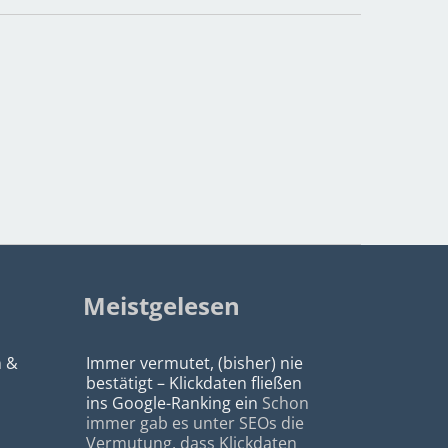
Meistgelesen
n &
Immer vermutet, (bisher) nie
bestätigt – Klickdaten fließen
ins Google-Ranking ein
Schon
immer gab es unter SEOs die
Vermutung, dass Klickdaten