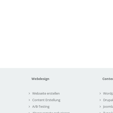
Webdesign
Conte
Webseite erstellen
Wordp
Content Erstellung
Drupa
A/B-Testing
Joomla
Absprungrate reduzieren
Typo3