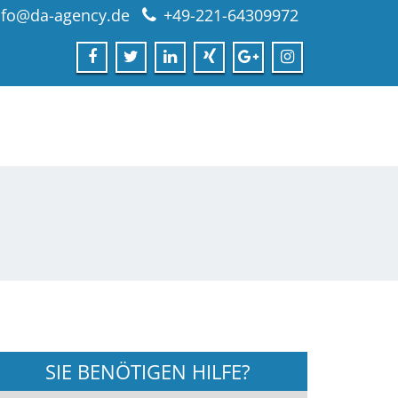
nfo@da-agency.de
+49-221-64309972
SIE BENÖTIGEN HILFE?