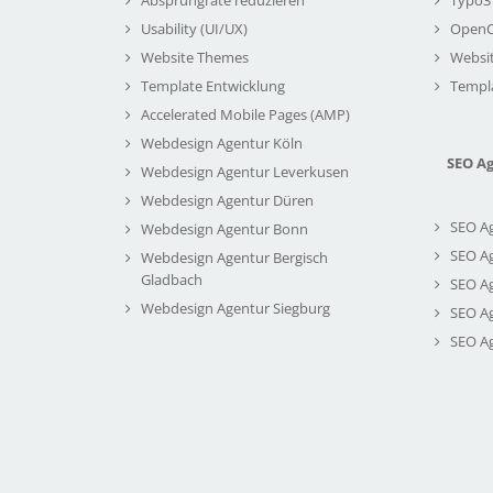
Usability (UI/UX)
Open
Website Themes
Websi
Template Entwicklung
Templ
Accelerated Mobile Pages (AMP)
Webdesign Agentur Köln
SEO A
Webdesign Agentur Leverkusen
Webdesign Agentur Düren
SEO A
Webdesign Agentur Bonn
SEO A
Webdesign Agentur Bergisch
Gladbach
SEO A
Webdesign Agentur Siegburg
SEO A
SEO A