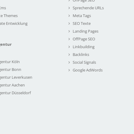
Cms
Sprechende URLs
te Themes
Meta Tags
ate Entwicklung
SEO Texte
Landing Pages
OffPage SEO
gentur
Linkbuilding
Backlinks
gentur Köln
Social Signals
gentur Bonn
Google AdWords
gentur Leverkusen
gentur Aachen
gentur Düsseldorf