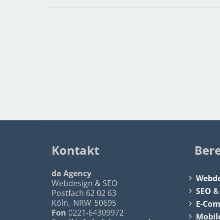
Kontakt
Ber
da Agency
Webde
Webdesign & SEO
SEO
Postfach 62 02 63
Köln
,
NRW
50695
E-Co
Fon
0221-64309972
Mobil