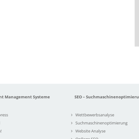
nt Management Systeme
SEO – Suchmaschinenoptimier
ress
Wettbewerbsanalyse
l
Suchmaschinenoptimierung
!
Website Analyse
OnPage SEO