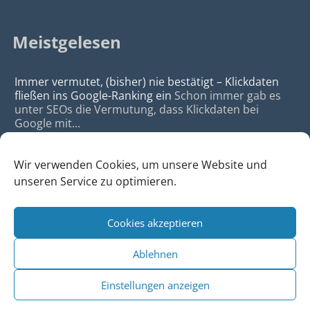
Meistgelesen
Immer vermutet, (bisher) nie bestätigt – Klickdaten
fließen ins Google-Ranking ein
Schon immer gab es
unter SEOs die Vermutung, dass Klickdaten bei
Google mit...
Wir verwenden Cookies, um unsere Website und
unseren Service zu optimieren.
Cookies akzeptieren
© 2026
da Agency - Webagentur für Webdesign & SEO, Köln
Ablehnen
•
Webdesign Köln
|
SEO Köln
|
Sitemap
|
Impressum
|
Datenschutz
Einstellungen anzeigen