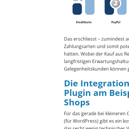
Das erschliesst – zumindest au
Zahlungsarten und somit poten
hätten. Wobei der Kauf aus R
langfristigen Erwartungshalt
Gelegenheitskunden können 
Die Integratio
Plugin am Bei
Shops
Für das gerade bei kleinere
(für WordPress) gibt es ein ko
das recht wenig technisches V