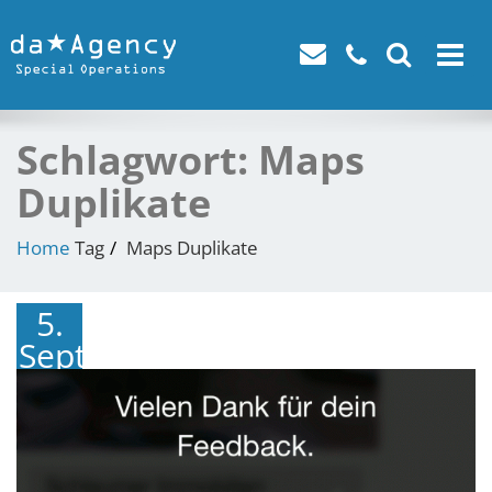
Toggle
navigat
Schlagwort:
Maps
Duplikate
Home
Tag
Maps Duplikate
5.
September
2018