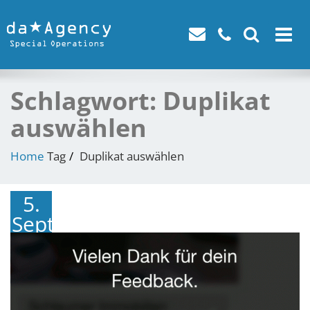
Toggle
navigat
Schlagwort:
Duplikat
auswählen
Home
Tag
Duplikat auswählen
5.
September
2018