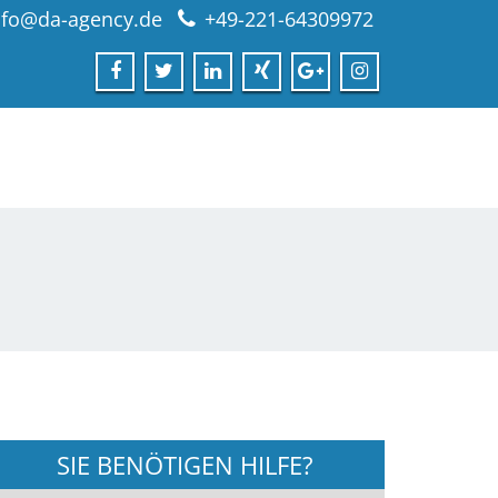
nfo@da-agency.de
+49-221-64309972
SIE BENÖTIGEN HILFE?