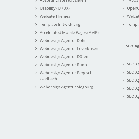
Usability (UI/UX)
Open
Website Themes
Websi
Template Entwicklung
Templ
Accelerated Mobile Pages (AMP)
Webdesign Agentur Köln
SEO A
Webdesign Agentur Leverkusen
Webdesign Agentur Düren
SEO A
Webdesign Agentur Bonn
SEO A
Webdesign Agentur Bergisch
Gladbach
SEO A
Webdesign Agentur Siegburg
SEO A
SEO A