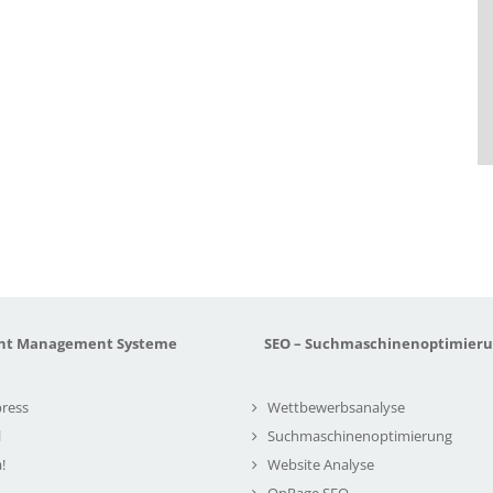
nt Management Systeme
SEO – Suchmaschinenoptimier
ress
Wettbewerbsanalyse
l
Suchmaschinenoptimierung
!
Website Analyse
OnPage SEO