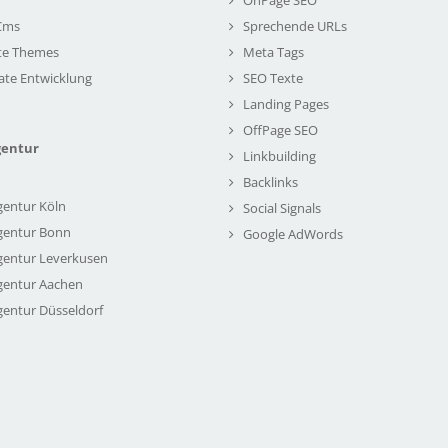
Cms
Sprechende URLs
te Themes
Meta Tags
ate Entwicklung
SEO Texte
Landing Pages
OffPage SEO
gentur
Linkbuilding
Backlinks
gentur Köln
Social Signals
gentur Bonn
Google AdWords
gentur Leverkusen
gentur Aachen
gentur Düsseldorf