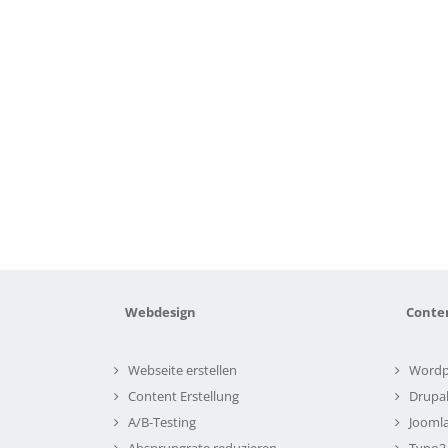
Webdesign
Conte
Webseite erstellen
Wordp
Content Erstellung
Drupa
A/B-Testing
Joomla
Absprungrate reduzieren
Typo3