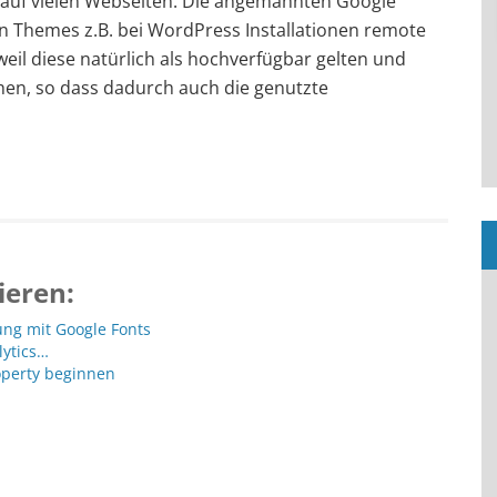
 auf vielen Webseiten. Die angemahnten Google
en Themes z.B. bei WordPress Installationen remote
eil diese natürlich als hochverfügbar gelten und
gehen, so dass dadurch auch die genutzte
ieren:
ng mit Google Fonts
lytics…
operty beginnen