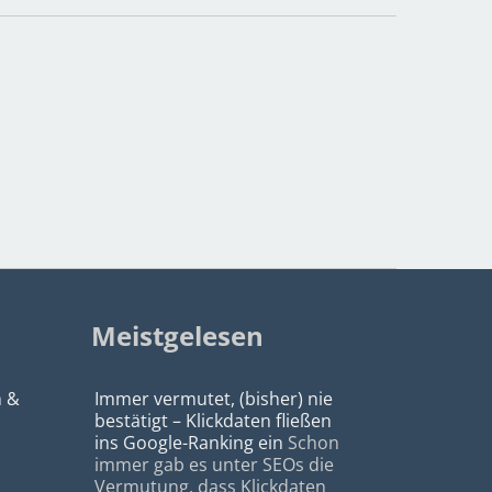
Meistgelesen
n &
Immer vermutet, (bisher) nie
bestätigt – Klickdaten fließen
ins Google-Ranking ein
Schon
immer gab es unter SEOs die
Vermutung, dass Klickdaten