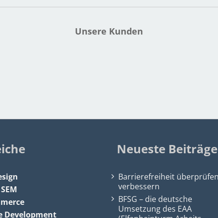
Unsere Kunden
eiche
Neueste Beiträge
sign
Barrierefreiheit überprüfe
verbessern
&
SEM
BFSG – die deutsche
mmerce
Umsetzung des EAA
e Development