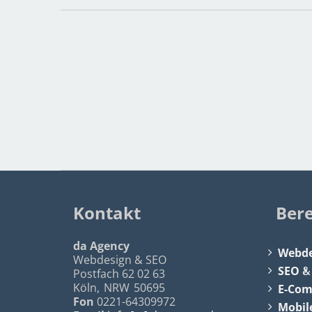
Kontakt
Ber
da Agency
Webde
Webdesign & SEO
SEO
Postfach 62 02 63
Köln
,
NRW
50695
E-Co
Fon
0221-64309972
Mobil