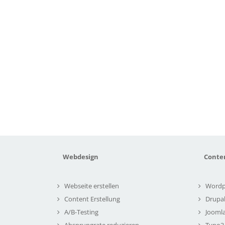
Webdesign
Conte
Webseite erstellen
Wordp
Content Erstellung
Drupa
A/B-Testing
Joomla
Absprungrate reduzieren
Typo3