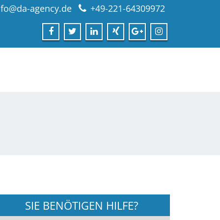
nfo@da-agency.de
+49-221-64309972
SIE BENÖTIGEN HILFE?