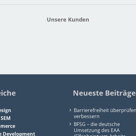
Unsere Kunden
eiche
Neueste Beiträge
sign
Barrierefreiheit überprüfe
verbessern
&
SEM
BFSG – die deutsche
mmerce
Umsetzung des EAA
e Development