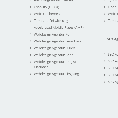
Usability (UI/UX)
Open
Website Themes
Websi
Template Entwicklung
Templ
Accelerated Mobile Pages (AMP)
Webdesign Agentur Köln
SEO A
Webdesign Agentur Leverkusen
Webdesign Agentur Düren
SEO A
Webdesign Agentur Bonn
SEO A
Webdesign Agentur Bergisch
Gladbach
SEO A
Webdesign Agentur Siegburg
SEO A
SEO A