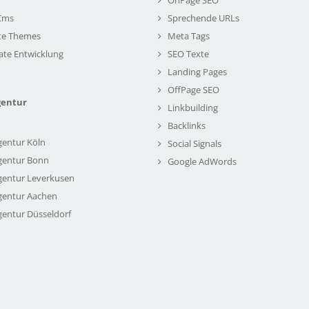
Cms
Sprechende URLs
te Themes
Meta Tags
ate Entwicklung
SEO Texte
Landing Pages
OffPage SEO
gentur
Linkbuilding
Backlinks
gentur Köln
Social Signals
gentur Bonn
Google AdWords
gentur Leverkusen
gentur Aachen
gentur Düsseldorf