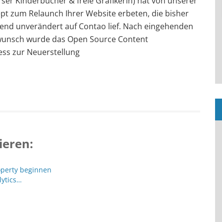
erser Kinderbücher & freie Grafikerin) hat von unserer
t zum Relaunch Ihrer Website erbeten, die bisher
ehend unverändert auf Contao lief. Nach eingehenden
unsch wurde das Open Source Content
s zur Neuerstellung
ieren:
operty beginnen
lytics…