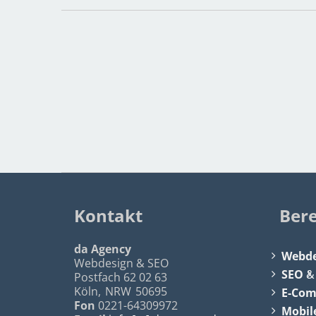
Kontakt
Ber
da Agency
Webde
Webdesign & SEO
SEO
Postfach 62 02 63
Köln
,
NRW
50695
E-Co
Fon
0221-64309972
Mobil