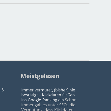
Meistgelesen
n &
Immer vermutet, (bisher) nie
bestätigt – Klickdaten fließen
ins Google-Ranking ein
Schon
immer gab es unter SEOs die
Vermutung, dass Klickdaten