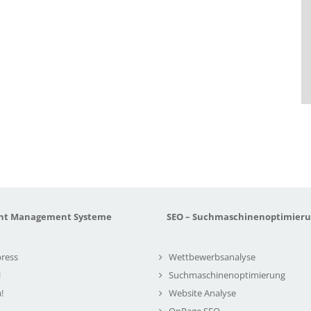
nt Management Systeme
SEO – Suchmaschinenoptimier
ress
Wettbewerbsanalyse
l
Suchmaschinenoptimierung
!
Website Analyse
OnPage SEO