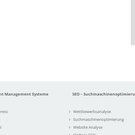
nt Management Systeme
SEO – Suchmaschinenoptimier
ress
Wettbewerbsanalyse
l
Suchmaschinenoptimierung
!
Website Analyse
OnPage SEO