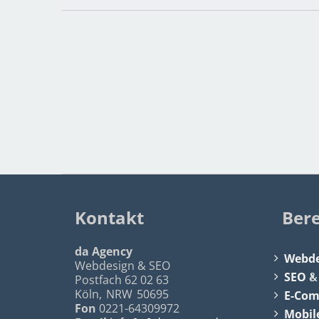
Kontakt
Ber
da Agency
Webde
Webdesign & SEO
SEO
Postfach 62 02 63
Köln
,
NRW
50695
E-Co
Fon
0221-64309972
Mobil