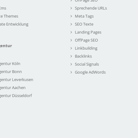
Cms
Sprechende URLs
te Themes
Meta Tags
ate Entwicklung
SEO Texte
Landing Pages
OffPage SEO
gentur
Linkbuilding
Backlinks
gentur Köln
Social Signals
gentur Bonn
Google AdWords
gentur Leverkusen
gentur Aachen
gentur Düsseldorf