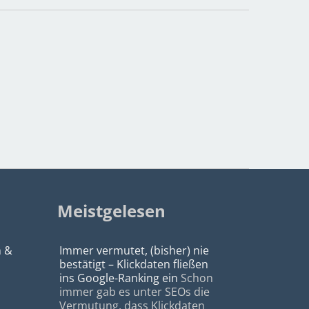
Meistgelesen
n &
Immer vermutet, (bisher) nie
bestätigt – Klickdaten fließen
ins Google-Ranking ein
Schon
immer gab es unter SEOs die
Vermutung, dass Klickdaten