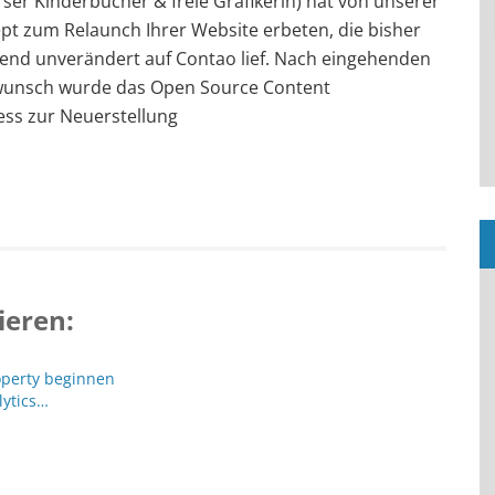
erser Kinderbücher & freie Grafikerin) hat von unserer
t zum Relaunch Ihrer Website erbeten, die bisher
ehend unverändert auf Contao lief. Nach eingehenden
unsch wurde das Open Source Content
s zur Neuerstellung
ieren:
operty beginnen
lytics…