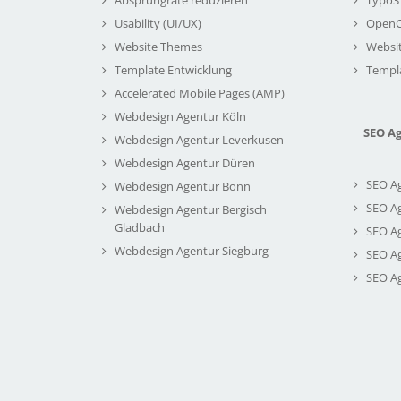
Usability (UI/UX)
Open
Website Themes
Websi
Template Entwicklung
Templ
Accelerated Mobile Pages (AMP)
Webdesign Agentur Köln
SEO A
Webdesign Agentur Leverkusen
Webdesign Agentur Düren
SEO A
Webdesign Agentur Bonn
SEO A
Webdesign Agentur Bergisch
Gladbach
SEO A
Webdesign Agentur Siegburg
SEO A
SEO A