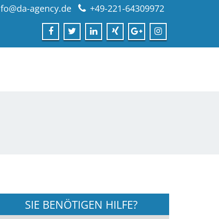
nfo@da-agency.de
+49-221-64309972
SIE BENÖTIGEN HILFE?