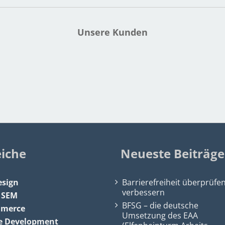
Unsere Kunden
eiche
Neueste Beiträge
sign
Barrierefreiheit überprüfe
verbessern
&
SEM
BFSG – die deutsche
mmerce
Umsetzung des EAA
e Development