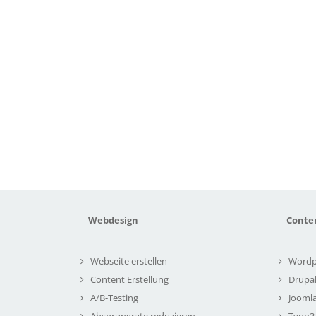
Webdesign
Conte
Webseite erstellen
Wordp
Content Erstellung
Drupa
A/B-Testing
Joomla
Absprungrate reduzieren
Typo3