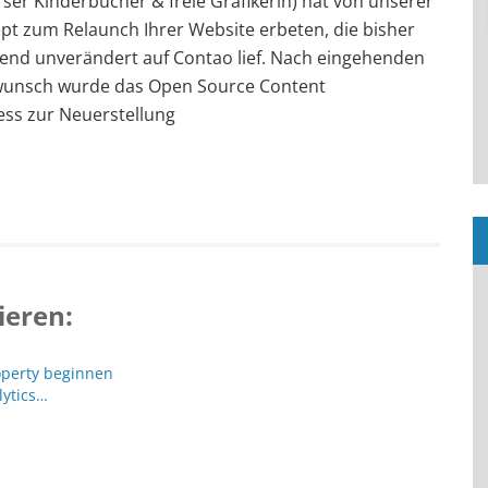
erser Kinderbücher & freie Grafikerin) hat von unserer
t zum Relaunch Ihrer Website erbeten, die bisher
ehend unverändert auf Contao lief. Nach eingehenden
unsch wurde das Open Source Content
s zur Neuerstellung
ieren:
operty beginnen
lytics…