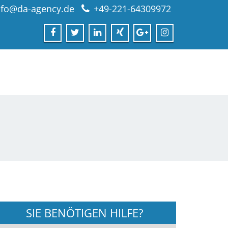
nfo@da-agency.de
+49-221-64309972
SIE BENÖTIGEN HILFE?