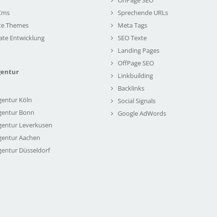
Cms
Sprechende URLs
te Themes
Meta Tags
ate Entwicklung
SEO Texte
Landing Pages
OffPage SEO
gentur
Linkbuilding
Backlinks
gentur Köln
Social Signals
gentur Bonn
Google AdWords
gentur Leverkusen
gentur Aachen
gentur Düsseldorf