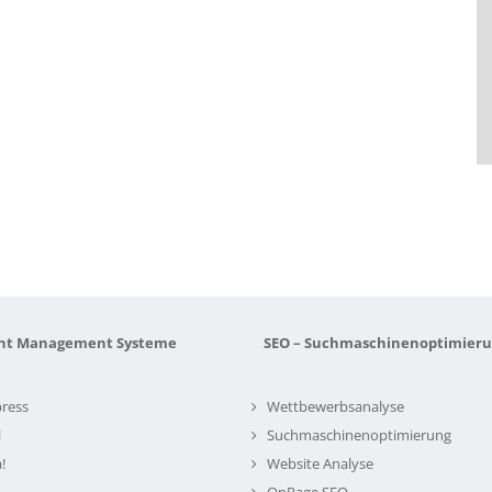
nt Management Systeme
SEO – Suchmaschinenoptimier
ress
Wettbewerbsanalyse
l
Suchmaschinenoptimierung
!
Website Analyse
OnPage SEO