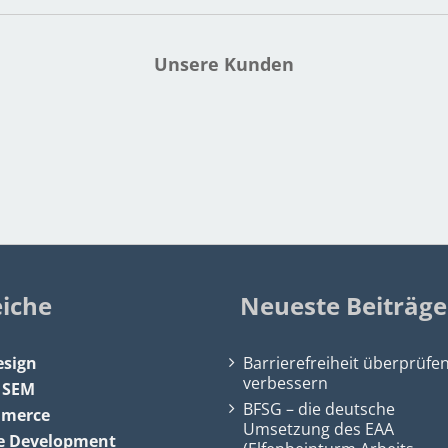
Unsere Kunden
eiche
Neueste Beiträge
sign
Barrierefreiheit überprüfe
verbessern
&
SEM
BFSG – die deutsche
mmerce
Umsetzung des EAA
e Development