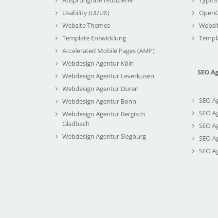
Usability (UI/UX)
Open
Website Themes
Websi
Template Entwicklung
Templ
Accelerated Mobile Pages (AMP)
Webdesign Agentur Köln
SEO A
Webdesign Agentur Leverkusen
Webdesign Agentur Düren
SEO A
Webdesign Agentur Bonn
SEO A
Webdesign Agentur Bergisch
Gladbach
SEO A
Webdesign Agentur Siegburg
SEO A
SEO A