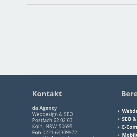
Kontakt
Ber
da Agency
Webde
Webdesign & SEO
SEO
Postfach 62 02 63
Köln
,
NRW
50695
E-Co
Fon
0221-64309972
Mobil