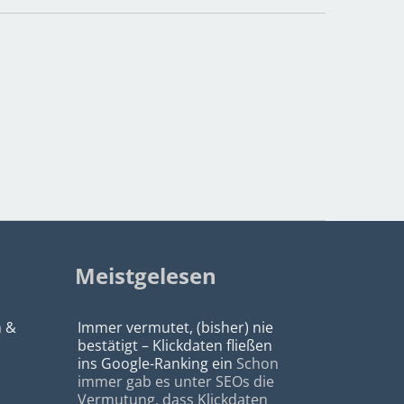
Meistgelesen
n &
Immer vermutet, (bisher) nie
bestätigt – Klickdaten fließen
ins Google-Ranking ein
Schon
immer gab es unter SEOs die
Vermutung, dass Klickdaten