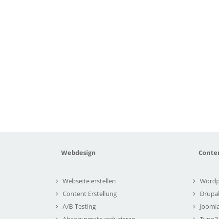
Webdesign
Conte
Webseite erstellen
Wordp
Content Erstellung
Drupa
A/B-Testing
Joomla
Absprungrate reduzieren
Typo3