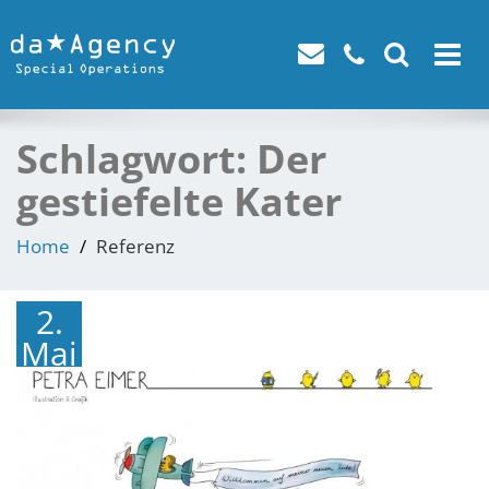
Toggle
navigat
Schlagwort:
Der
gestiefelte Kater
Home
Referenz
2.
Mai
2017