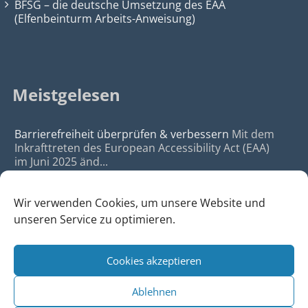
BFSG – die deutsche Umsetzung des EAA
(Elfenbeinturm Arbeits-Anweisung)
Meistgelesen
Barrierefreiheit überprüfen & verbessern
Mit dem
Inkrafttreten des European Accessibility Act (EAA)
im Juni 2025 änd...
Wir verwenden Cookies, um unsere Website und
unseren Service zu optimieren.
Cookies akzeptieren
© 2026
da Agency - Webagentur für Webdesign & SEO, Köln
Ablehnen
•
Webdesign Köln
|
SEO Köln
|
Sitemap
|
Impressum