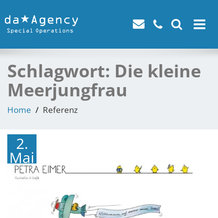
Toggle
navigat
Schlagwort:
Die kleine
Meerjungfrau
Home
Referenz
2.
Mai
2017