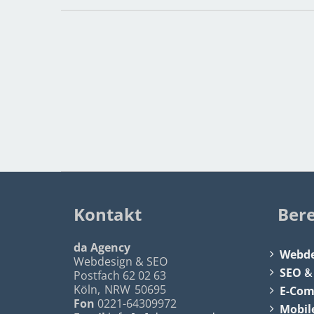
Kontakt
Ber
da Agency
Webde
Webdesign & SEO
SEO
Postfach 62 02 63
Köln
,
NRW
50695
E-Co
Fon
0221-64309972
Mobil