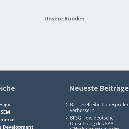
Unsere Kunden
eiche
Neueste Beiträge
sign
Barrierefreiheit überprüfe
verbessern
&
SEM
BFSG – die deutsche
mmerce
Umsetzung des EAA
e Development