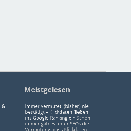
Meistgelesen
n &
Immer vermutet, (bisher) nie
bestätigt – Klickdaten fließen
ins Google-Ranking ein
Schon
immer gab es unter SEOs die
Vermutung, dass Klickdaten