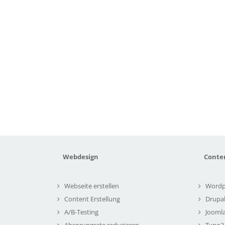
Webdesign
Conte
Webseite erstellen
Wordp
Content Erstellung
Drupa
A/B-Testing
Joomla
Absprungrate reduzieren
Typo3