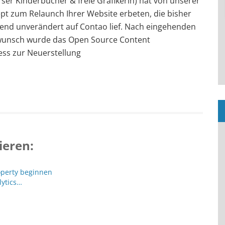
erser Kinderbücher & freie Grafikerin) hat von unserer
t zum Relaunch Ihrer Website erbeten, die bisher
ehend unverändert auf Contao lief. Nach eingehenden
unsch wurde das Open Source Content
s zur Neuerstellung
ieren:
operty beginnen
lytics…