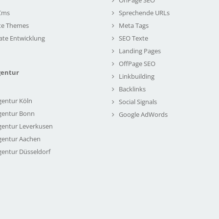
Cms
Sprechende URLs
te Themes
Meta Tags
ate Entwicklung
SEO Texte
Landing Pages
OffPage SEO
gentur
Linkbuilding
Backlinks
gentur Köln
Social Signals
gentur Bonn
Google AdWords
gentur Leverkusen
gentur Aachen
gentur Düsseldorf