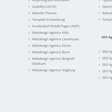
Usability (UI/UX)
Open
Website Themes
Websi
Template Entwicklung
Templ
Accelerated Mobile Pages (AMP)
Webdesign Agentur Köln
SEO A
Webdesign Agentur Leverkusen
Webdesign Agentur Düren
SEO A
Webdesign Agentur Bonn
SEO A
Webdesign Agentur Bergisch
Gladbach
SEO A
Webdesign Agentur Siegburg
SEO A
SEO A