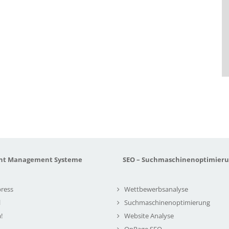
nt Management Systeme
SEO – Suchmaschinenoptimier
ress
Wettbewerbsanalyse
l
Suchmaschinenoptimierung
!
Website Analyse
OnPage SEO