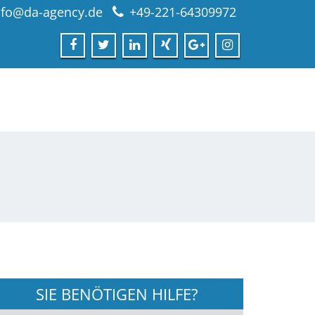
nfo@da-agency.de
+49-221-64309972
SIE BENÖTIGEN HILFE?