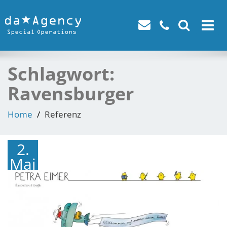
Toggle
navigat
Schlagwort:
Ravensburger
Home
Referenz
2.
Mai
2017